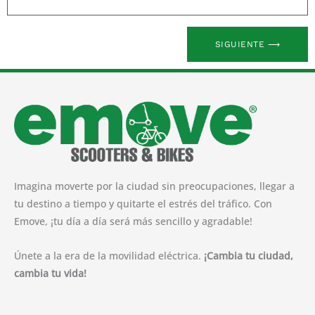
Las
opciones
se
SIGUIENTE ⟶
pueden
elegir
en
la
página
de
producto
Imagina moverte por la ciudad sin preocupaciones, llegar a
tu destino a tiempo y quitarte el estrés del tráfico. Con
Emove, ¡tu día a día será más sencillo y agradable!
Únete a la era de la movilidad eléctrica.
¡Cambia tu ciudad,
cambia tu vida!