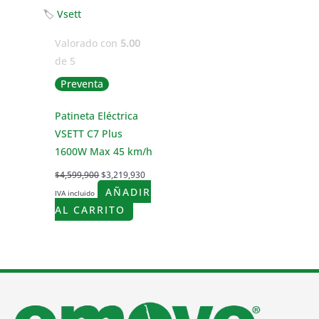
🏷
Vsett
Valorado con
5.00
de 5
Preventa
Patineta Eléctrica
VSETT C7 Plus
1600W Max 45 km/h
$
4,599,900
$
3,219,930
AÑADIR
IVA incluido
AL CARRITO