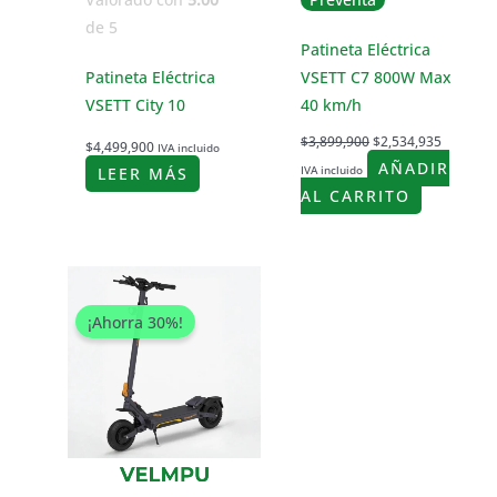
de 5
Patineta Eléctrica
Patineta Eléctrica
VSETT C7 800W Max
VSETT City 10
40 km/h
$
3,899,900
$
2,534,935
$
4,499,900
IVA incluido
AÑADIR
IVA incluido
LEER MÁS
AL CARRITO
El
El
precio
precio
original
actual
¡Ahorra 30%!
era:
es:
$4,599,900.
$3,219,930.