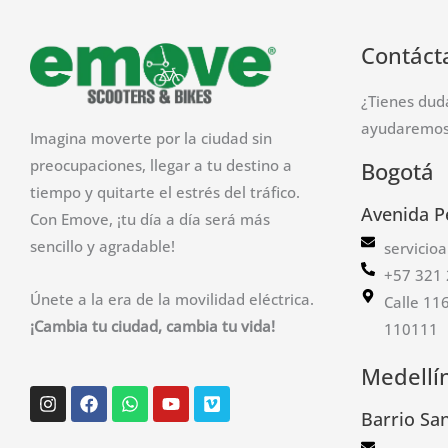
Contáct
¿Tienes dud
ayudaremos 
Imagina moverte por la ciudad sin
preocupaciones, llegar a tu destino a
Bogotá
tiempo y quitarte el estrés del tráfico.
Avenida P
Con Emove, ¡tu día a día será más
sencillo y agradable!
servicio
+57 321 
Únete a la era de la movilidad eléctrica.
Calle 11
¡Cambia tu ciudad, cambia tu vida!
110111
Medellí
Instagram
Facebook
Whatsapp
Youtube
Vimeo
Barrio Sa