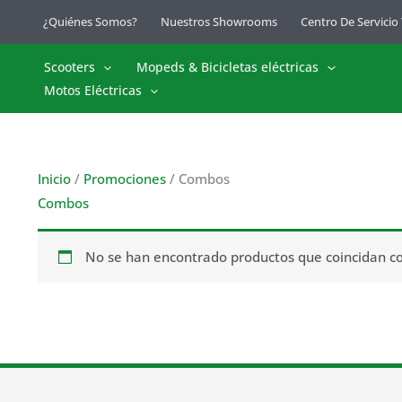
Ir
¿Quiénes Somos?
Nuestros Showrooms
Centro De Servicio
al
contenido
Scooters
Mopeds & Bicicletas eléctricas
Motos Eléctricas
Inicio
/
Promociones
/ Combos
Combos
No se han encontrado productos que coincidan con