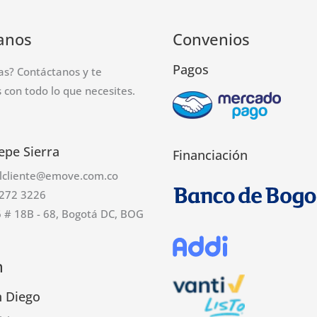
anos
Convenios
Pagos
as? Contáctanos y te
con todo lo que necesites.
epe Sierra
Financiación
alcliente@emove.com.co
272 3226
6 # 18B - 68, Bogotá DC, BOG
n
n Diego