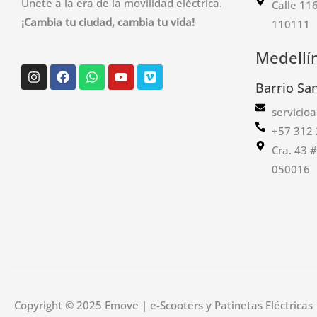
Únete a la era de la movilidad eléctrica.
Calle 11
¡Cambia tu ciudad, cambia tu vida!
110111
Medellí
Instagram
Facebook
Whatsapp
Youtube
Vimeo
Barrio Sa
servicio
+57 312 
Cra. 43 
050016
Copyright © 2025 Emove | e-Scooters y Patinetas Eléctricas