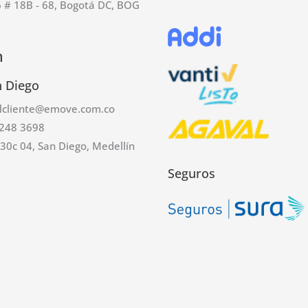
6 # 18B - 68, Bogotá DC, BOG
n
n Diego
alcliente@emove.com.co
248 3698
#30c 04, San Diego, Medellín
Seguros