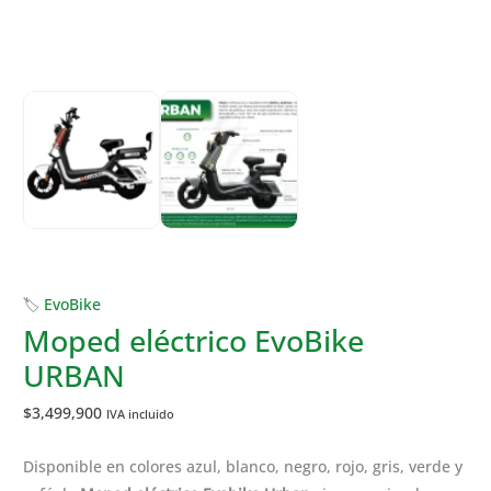
Las
opciones
se
pueden
elegir
en
la
página
de
producto
Moped
🏷
EvoBike
eléctrico
Moped eléctrico EvoBike
EvoBike
URBAN
URBAN
cantidad
$
3,499,900
IVA incluido
Disponible en colores azul, blanco, negro, rojo, gris, verde y