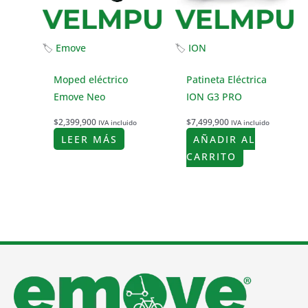
🏷
Emove
🏷
ION
Moped eléctrico
Patineta Eléctrica
Emove Neo
ION G3 PRO
$
2,399,900
$
7,499,900
IVA incluido
IVA incluido
LEER MÁS
AÑADIR AL
CARRITO