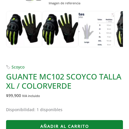
Imagen de referencia
Imagen de referencia
GUANTE
🏷
Scoyco
MC102
GUANTE MC102 SCOYCO TALLA
SCOYCO
XL / COLORVERDE
TALLA
XL
$
99,900
IVA incluido
/
COLORVERDE
Disponibilidad:
1 disponibles
cantidad
AÑADIR AL CARRITO