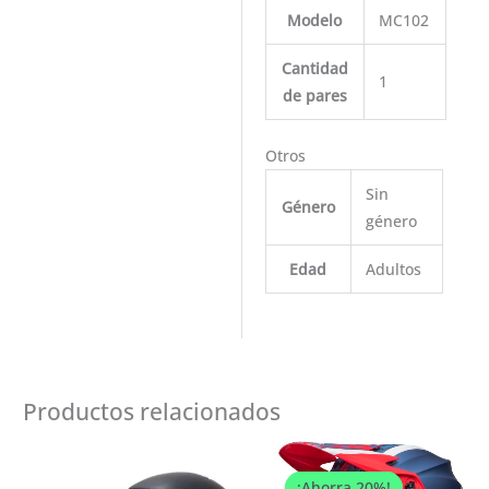
Modelo
MC102
Cantidad
1
de pares
Otros
Sin
Género
género
Edad
Adultos
Productos relacionados
El
El
precio
precio
original
actual
¡Ahorra 20%!
¡Ahorra 20%!