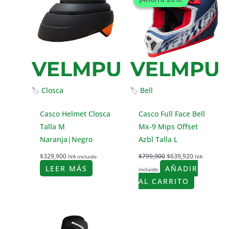
era:
es:
$799,900.
$639,920.
🏷
Closca
🏷
Bell
Casco Helmet Closca
Casco Full Face Bell
Talla M
Mx-9 Mips Offset
Naranja|Negro
Azbl Talla L
$
329,900
$
799,900
$
639,920
IVA incluido
IVA
LEER MÁS
AÑADIR
incluido
AL CARRITO