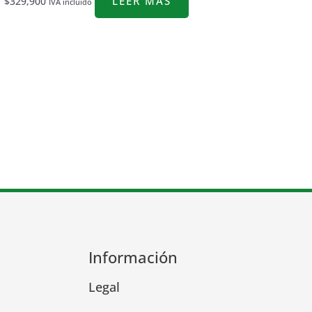
LEER MÁS
$
329,900
IVA incluido
Información
Legal