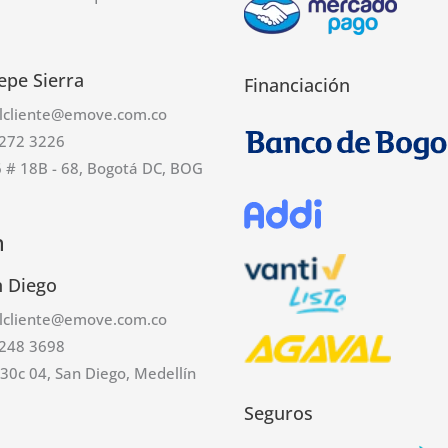
epe Sierra
Financiación
alcliente@emove.com.co
272 3226
6 # 18B - 68, Bogotá DC, BOG
n
n Diego
alcliente@emove.com.co
248 3698
#30c 04, San Diego, Medellín
Seguros