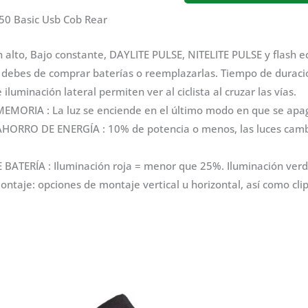
correo
50 Basic Usb Cob Rear
electrónico
 alto, Bajo constante, DAYLITE PULSE, NITELITE PULSE y fl
para
debes de comprar baterías o reemplazarlas. Tiempo de duració
unirte
iluminación lateral permiten ver al ciclista al cruzar las vías.
a
MORIA : La luz se enciende en el último modo en que se apa
la
ORRO DE ENERGÍA : 10% de potencia o menos, las luces cambi
lista
de
BATERÍA : Iluminación roja = menor que 25%. Iluminación ver
espera
ntaje: opciones de montaje vertical u horizontal, así como cli
de
este
producto