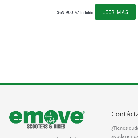
LEER MÁS
$
69,900
IVA incluido
Contáct
¿Tienes dud
ayudaremos 