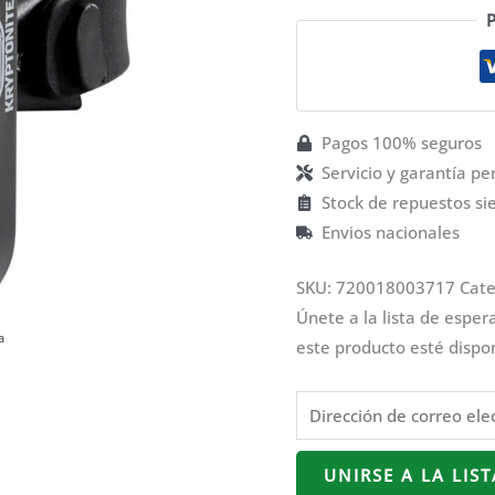
P
Pagos 100% seguros
Servicio y garantía p
Stock de repuestos si
Envios nacionales
SKU:
720018003717
Cate
Únete a la lista de esper
a
a
este producto esté dispo
Introduce
tu
dirección
UNIRSE A LA LIS
de