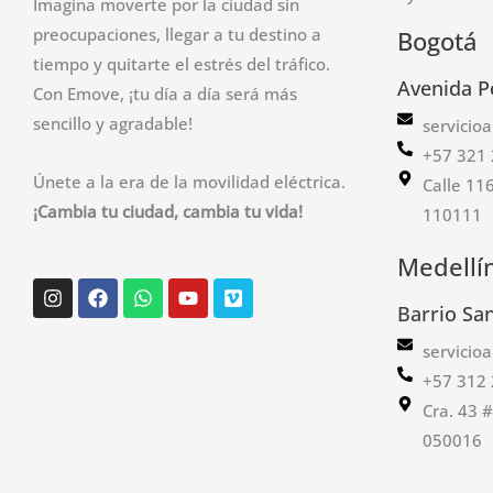
Imagina moverte por la ciudad sin
preocupaciones, llegar a tu destino a
Bogotá
tiempo y quitarte el estrés del tráfico.
Avenida P
Con Emove, ¡tu día a día será más
sencillo y agradable!
servicio
+57 321 
Únete a la era de la movilidad eléctrica.
Calle 11
¡Cambia tu ciudad, cambia tu vida!
110111
Medellí
Instagram
Facebook
Whatsapp
Youtube
Vimeo
Barrio Sa
servicio
+57 312 
Cra. 43 
050016