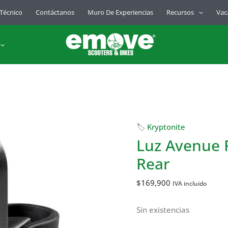
 Técnico
Contáctanos
Muro De Experiencias
Recursos
Vac
🏷
Kryptonite
Luz Avenue 
Rear
$
169,900
IVA incluido
Sin existencias