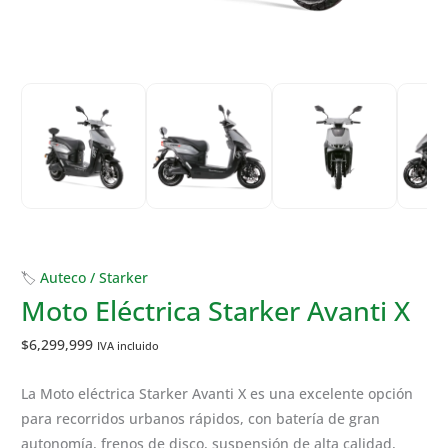
Las
opciones
se
pueden
elegir
en
la
página
de
producto
Moto
🏷
Auteco / Starker
Eléctrica
Moto Eléctrica Starker Avanti X
Starker
Avanti
$
6,299,999
IVA incluido
X
cantidad
La Moto eléctrica Starker Avanti X es una excelente opción
para recorridos urbanos rápidos, con batería de gran
autonomía, frenos de disco, suspensión de alta calidad,