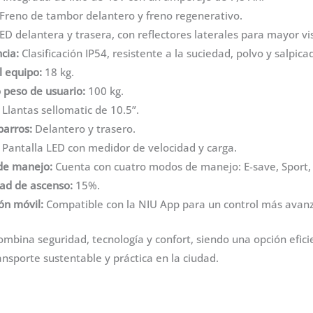
Freno de tambor delantero y freno regenerativo.
lista
ED delantera y trasera, con reflectores laterales para mayor vis
de
cia:
Clasificación IP54, resistente a la suciedad, polvo y salpica
espera
l equipo:
18 kg.
de
peso de usuario:
100 kg.
este
Llantas sellomatic de 10.5”.
producto
arros:
Delantero y trasero.
Pantalla LED con medidor de velocidad y carga.
de manejo:
Cuenta con cuatro modos de manejo: E-save, Sport,
ad de ascenso:
15%.
ón móvil:
Compatible con la NIU App para un control más avan
ombina seguridad, tecnología y confort, siendo una opción efic
ansporte sustentable y práctica en la ciudad.