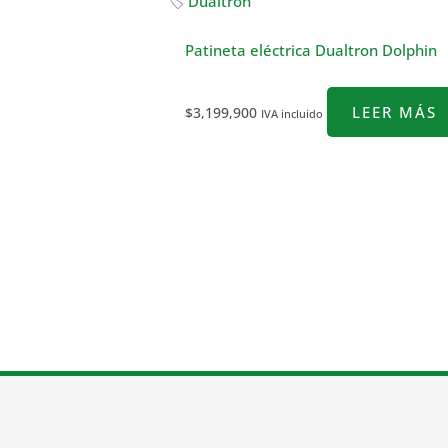
🏷
Dualtron
Patineta eléctrica Dualtron Dolphin
LEER MÁS
$
3,199,900
IVA incluido