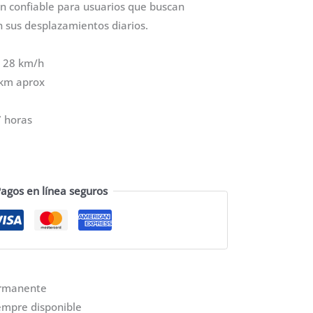
ón confiable para usuarios que buscan
n sus desplazamientos diarios.
 28 km/h
 km aprox
7 horas
agos en línea seguros
Imagen de referencia
Imagen de referencia
ermanente
empre disponible