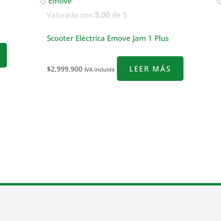
🏷
Emove

Valorado con
5.00
de 5
Scooter Eléctrica Emove Jam 1 Plus
LEER MÁS
$
2,999,900
IVA incluido