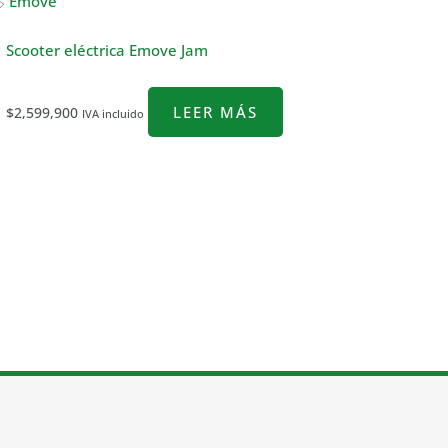

Emove
Scooter eléctrica Emove Jam
LEER MÁS
$
2,599,900
IVA incluido