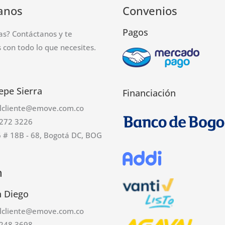
anos
Convenios
Pagos
as? Contáctanos y te
con todo lo que necesites.
epe Sierra
Financiación
alcliente@emove.com.co
272 3226
6 # 18B - 68, Bogotá DC, BOG
n
n Diego
alcliente@emove.com.co
248 3698