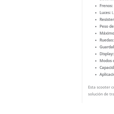
Frenos:
Luces:
L
Resisten
Peso de
Máximo 
Ruedas:
Guardab
Display:
Modos 
Capacid
Aplicaci
Esta scooter c
solución de tr