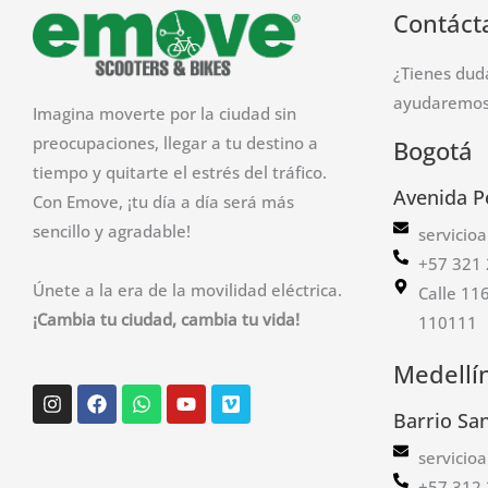
Contáct
¿Tienes dud
ayudaremos 
Imagina moverte por la ciudad sin
preocupaciones, llegar a tu destino a
Bogotá
tiempo y quitarte el estrés del tráfico.
Avenida P
Con Emove, ¡tu día a día será más
sencillo y agradable!
servicio
+57 321 
Únete a la era de la movilidad eléctrica.
Calle 11
¡Cambia tu ciudad, cambia tu vida!
110111
Medellí
Instagram
Facebook
Whatsapp
Youtube
Vimeo
Barrio Sa
servicio
+57 312 