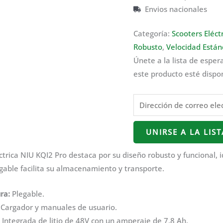
Envios nacionales
Categoría:
Scooters Eléct
Robusto
,
Velocidad Están
Únete a la lista de esper
este producto esté dispo
Introduce
tu
dirección
UNIRSE A LA LIS
de
correo
ctrica NIU KQI2 Pro destaca por su diseño robusto y funcional, 
electrónico
gable facilita su almacenamiento y transporte.
para
ra:
Plegable.
unirte
Cargador y manuales de usuario.
a
Integrada de litio de 48V con un amperaje de 7,8 Ah.
la